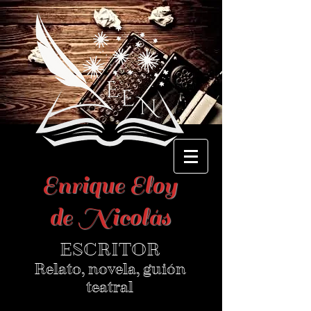
Enrique Eloy
de Nicolás
ESCRITOR
Relato, novela, guión
teatral