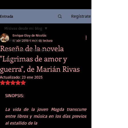
Regístrate
Entrada
Misivas desde mi blog
Enrique Eloy de Nicolás
Misivas desde mi blog
17 abr 2018
4 min de lectura
Reseña de la novela
Mis lecturas y otras reseñas
"Lágrimas de amor y
Entrevistas
guerra", de Marián Rivas
Actualizado:
23 ene 2025
Obtuvo NaN de 5 estrellas.
SINOPSIS:
La vida de la joven Magda transcurre 
entre libros y música en los días previos 
al estallido de la 