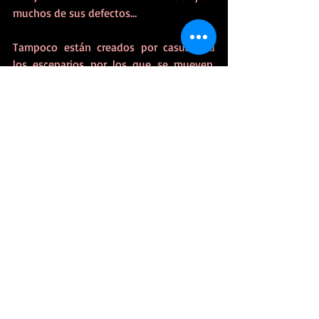
muchos de sus defectos… 
Tampoco están creados por casualidad 
los escenarios por los que se mueven, 
que nos los muestra tan reales que 
pareces conocerlos. Marián utiliza unas 
descripciones sutiles y sin artificios, y eso 
es lo que hace que sean tan visibles para 
los ojos de la mente del lector.
Lágrimas de amor y guerra 
cuenta con 
diálogos, no excesivos, pero suficientes 
para dar esa fluidez y ese ritmo con los 
que cuenta la narración, que tanto bien 
le hacen, y que es imprescindible para un 
relato de este tipo, donde se entrecruzan 
dos historias distantes en el tiempo, 
haciendo que el lector se sienta un 