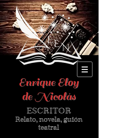
Enrique Eloy
de Nicolás
ESCRITOR
Relato, novela, guión
teatral