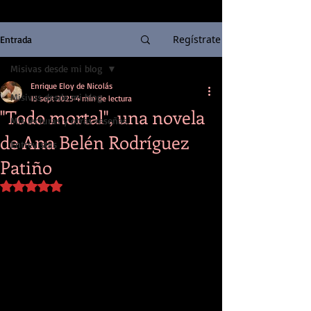
Regístrate
Entrada
Misivas desde mi blog
Enrique Eloy de Nicolás
Misivas desde mi blog
15 sept 2025
4 min de lectura
"Todo mortal", una novela
Mis lecturas y otras reseñas
de Ana Belén Rodríguez
Entrevistas
Patiño
Obtuvo NaN de 5 estrellas.