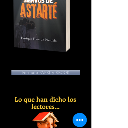
Formato PAPEL y EBOOK
Lo que han dicho los
lectores...