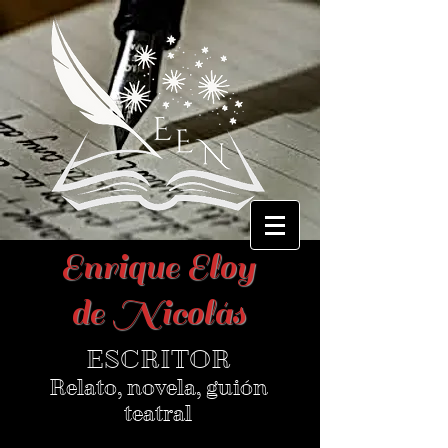
Enrique Eloy
de Nicolás
ESCRITOR
Relato, novela, guión
teatral