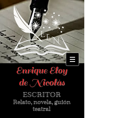
Enrique Eloy
de Nicolás
ESCRITOR
Relato, novela, guión
teatral