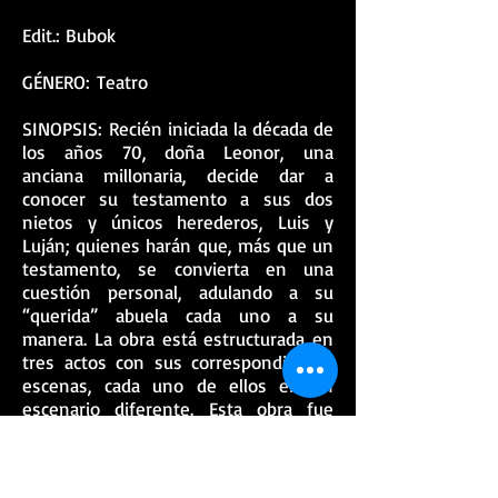
Edit.: Bubok
GÉNERO: Teatro
SINOPSIS: Recién iniciada la década de
los años 70, doña Leonor, una
anciana millonaria, decide dar a
conocer su testamento a sus dos
nietos y únicos herederos, Luis y
Luján; quienes harán que, más que un
testamento, se convierta en una
cuestión personal, adulando a su
“querida” abuela cada uno a su
manera. La obra está estructurada en
tres actos con sus correspondientes
escenas, cada uno de ellos en un
escenario diferente. Esta obra fue
representada en la localidad
segoviana de Santiuste de San Juan
Bautista en el verano de 1988.